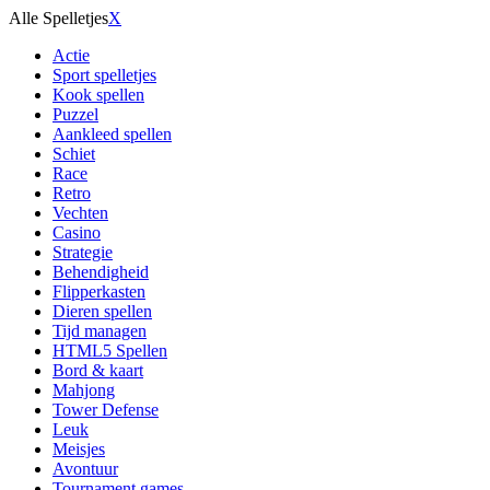
Alle Spelletjes
X
Actie
Sport spelletjes
Kook spellen
Puzzel
Aankleed spellen
Schiet
Race
Retro
Vechten
Casino
Strategie
Behendigheid
Flipperkasten
Dieren spellen
Tijd managen
HTML5 Spellen
Bord & kaart
Mahjong
Tower Defense
Leuk
Meisjes
Avontuur
Tournament games