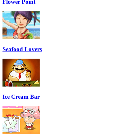
Flower Point
Seafood Lovers
Ice Cream Bar