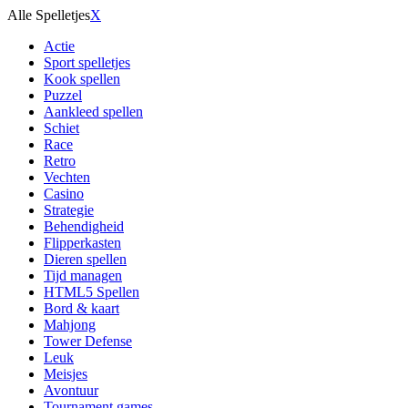
Alle Spelletjes
X
Actie
Sport spelletjes
Kook spellen
Puzzel
Aankleed spellen
Schiet
Race
Retro
Vechten
Casino
Strategie
Behendigheid
Flipperkasten
Dieren spellen
Tijd managen
HTML5 Spellen
Bord & kaart
Mahjong
Tower Defense
Leuk
Meisjes
Avontuur
Tournament games