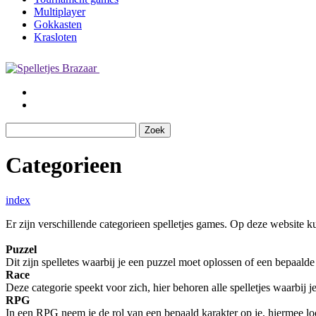
Multiplayer
Gokkasten
Krasloten
Categorieen
index
Er zijn verschillende categorieen spelletjes games. Op deze website k
Puzzel
Dit zijn spelletes waarbij je een puzzel moet oplossen of een bepaald
Race
Deze categorie speekt voor zich, hier behoren alle spelletjes waarbij 
RPG
In een RPG neem je de rol van een bepaald karakter op je, hiermee loo