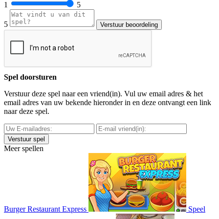
1
5
5
Spel doorsturen
Verstuur deze spel naar een vriend(in). Vul uw email adres & het
email adres van uw bekende hieronder in en deze ontvangt een link
naar deze spel.
Meer spellen
Burger Restaurant Express
Speel