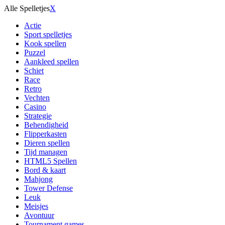
Alle Spelletjes
X
Actie
Sport spelletjes
Kook spellen
Puzzel
Aankleed spellen
Schiet
Race
Retro
Vechten
Casino
Strategie
Behendigheid
Flipperkasten
Dieren spellen
Tijd managen
HTML5 Spellen
Bord & kaart
Mahjong
Tower Defense
Leuk
Meisjes
Avontuur
Tournament games