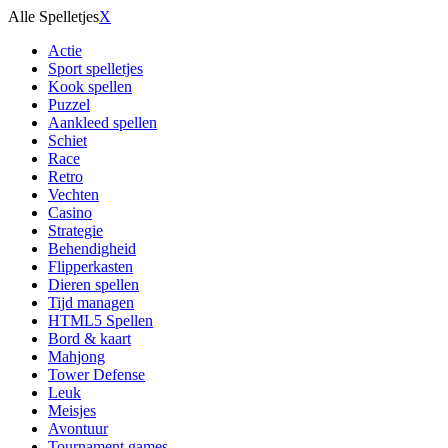
Alle Spelletjes
X
Actie
Sport spelletjes
Kook spellen
Puzzel
Aankleed spellen
Schiet
Race
Retro
Vechten
Casino
Strategie
Behendigheid
Flipperkasten
Dieren spellen
Tijd managen
HTML5 Spellen
Bord & kaart
Mahjong
Tower Defense
Leuk
Meisjes
Avontuur
Tournament games