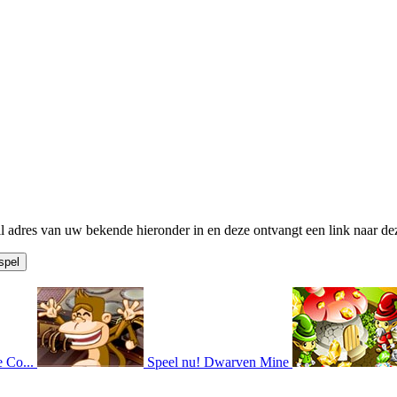
il adres van uw bekende hieronder in en deze ontvangt een link naar dez
 Co...
Speel nu!
Dwarven Mine