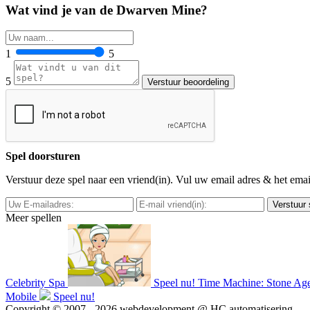
Wat vind je van de Dwarven Mine?
1
5
5
Spel doorsturen
Verstuur deze spel naar een vriend(in). Vul uw email adres & het ema
Meer spellen
Celebrity Spa
Speel nu!
Time Machine: Stone Age
Mobile
Speel nu!
Copyright © 2007 - 2026 webdevelopment @ HC automatisering