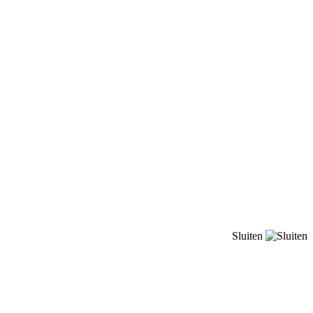
Sluiten