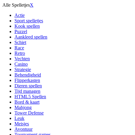
Alle Spelletjes
X
Actie
Sport spelletjes
Kook spellen
Puzzel
Aankleed spellen
Schiet
Race
Retro
Vechten
Casino
Strategie
Behendigheid
Flipperkasten
Dieren spellen
Tijd managen
HTML5 Spellen
Bord & kaart
Mahjong
Tower Defense
Leuk
Meisjes
Avontuur
Tournament games