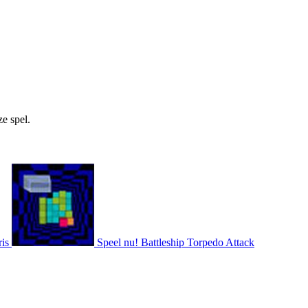
e spel.
is
Speel nu!
Battleship Torpedo Attack