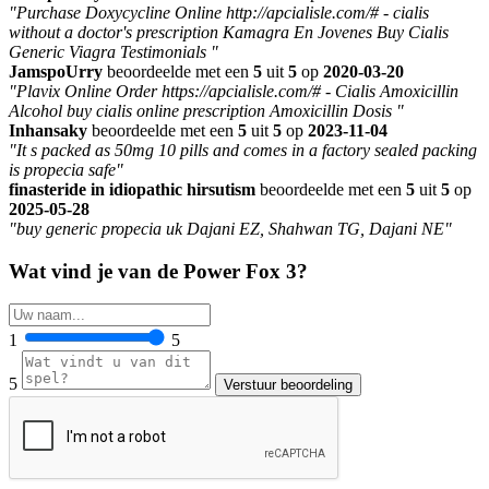
"Purchase Doxycycline Online http://apcialisle.com/# - cialis
without a doctor's prescription Kamagra En Jovenes Buy Cialis
Generic Viagra Testimonials "
JamspoUrry
beoordeelde met een
5
uit
5
op
2020-03-20
"Plavix Online Order https://apcialisle.com/# - Cialis Amoxicillin
Alcohol buy cialis online prescription Amoxicillin Dosis "
Inhansaky
beoordeelde met een
5
uit
5
op
2023-11-04
"It s packed as 50mg 10 pills and comes in a factory sealed packing
is propecia safe"
finasteride in idiopathic hirsutism
beoordeelde met een
5
uit
5
op
2025-05-28
"buy generic propecia uk Dajani EZ, Shahwan TG, Dajani NE"
Wat vind je van de Power Fox 3?
1
5
5