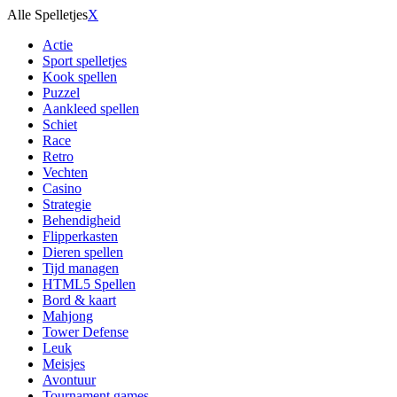
Alle Spelletjes
X
Actie
Sport spelletjes
Kook spellen
Puzzel
Aankleed spellen
Schiet
Race
Retro
Vechten
Casino
Strategie
Behendigheid
Flipperkasten
Dieren spellen
Tijd managen
HTML5 Spellen
Bord & kaart
Mahjong
Tower Defense
Leuk
Meisjes
Avontuur
Tournament games