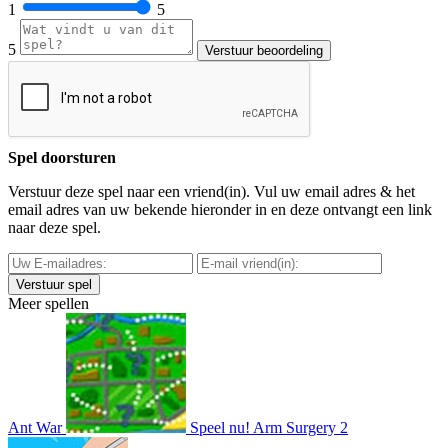
1
5
5
Spel doorsturen
Verstuur deze spel naar een vriend(in). Vul uw email adres & het
email adres van uw bekende hieronder in en deze ontvangt een link
naar deze spel.
Meer spellen
Ant War
Speel nu!
Arm Surgery 2