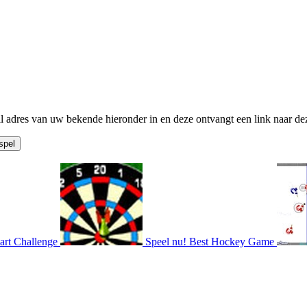
il adres van uw bekende hieronder in en deze ontvangt een link naar dez
art Challenge
Speel nu!
Best Hockey Game