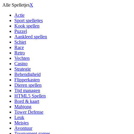
Alle Spelletjes
X
Actie
Sport spelletjes
Kook spellen
Puzzel
Aankleed spellen
Schiet
Race
Retro
Vechten
Casino
Strategie
Behendigheid
Flipperkasten
Dieren spellen
Tijd managen
HTML5 Spellen
Bord & kaart
Mahjong
Tower Defense
Leuk
Meisjes
Avontuur
Tournament games