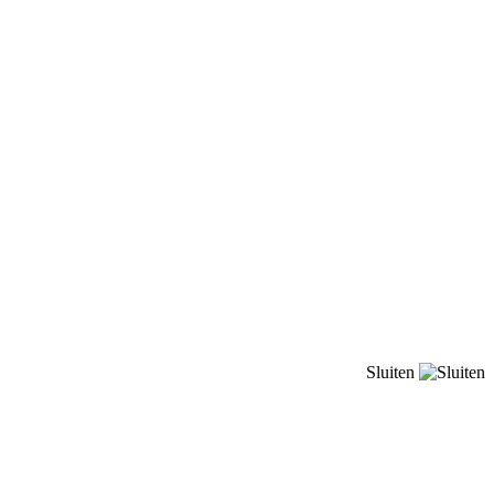
Sluiten