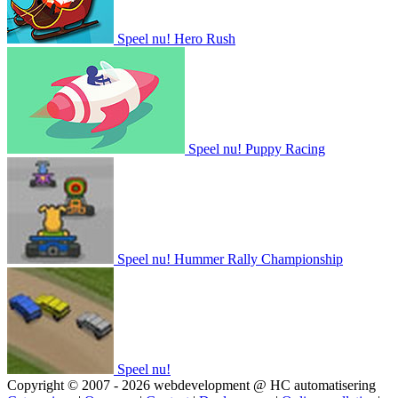
Speel nu!
Hero Rush
Speel nu!
Puppy Racing
Speel nu!
Hummer Rally Championship
Speel nu!
Copyright © 2007 - 2026 webdevelopment @ HC automatisering