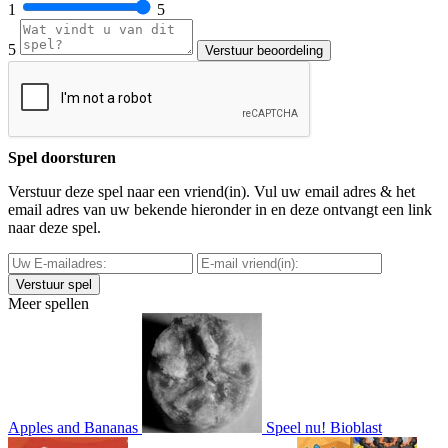
1
5
5
Spel doorsturen
Verstuur deze spel naar een vriend(in). Vul uw email adres & het
email adres van uw bekende hieronder in en deze ontvangt een link
naar deze spel.
Meer spellen
Apples and Bananas
Speel nu!
Bioblast