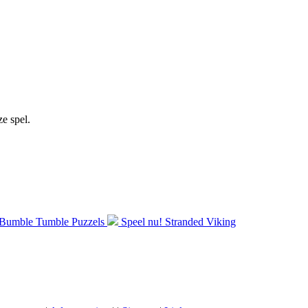
e spel.
Bumble Tumble Puzzels
Speel nu!
Stranded Viking