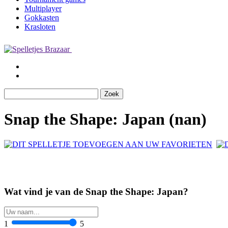
Multiplayer
Gokkasten
Krasloten
Snap the Shape: Japan (nan)
Wat vind je van de Snap the Shape: Japan?
1
5