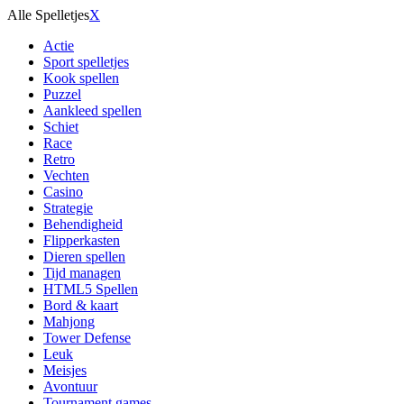
Alle Spelletjes
X
Actie
Sport spelletjes
Kook spellen
Puzzel
Aankleed spellen
Schiet
Race
Retro
Vechten
Casino
Strategie
Behendigheid
Flipperkasten
Dieren spellen
Tijd managen
HTML5 Spellen
Bord & kaart
Mahjong
Tower Defense
Leuk
Meisjes
Avontuur
Tournament games