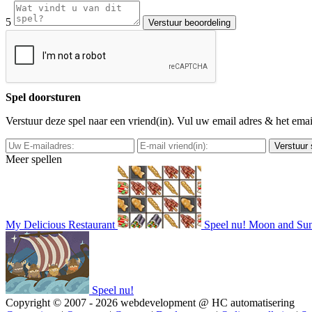
5
Spel doorsturen
Verstuur deze spel naar een vriend(in). Vul uw email adres & het ema
Meer spellen
My Delicious Restaurant
Speel nu!
Moon and Su
Speel nu!
Copyright © 2007 - 2026 webdevelopment @ HC automatisering