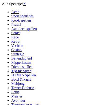
Alle Spelletjes
X
Actie
Sport spelletjes
Kook spellen
Puzzel
Aankleed spellen
Schiet
Race
Retro
Vechten
Casino
Strategie
Behendigheid
Flipperkasten
Dieren spellen
Tijd managen
HTML5 Spellen
Bord & kaart
Mahjong
Tower Defense
Leuk
Meisjes
Avontuur
Tournament games