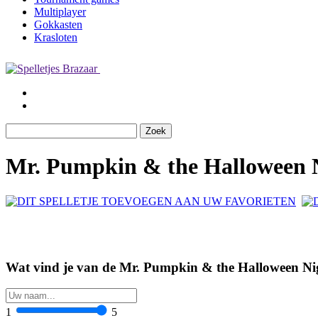
Multiplayer
Gokkasten
Krasloten
Mr. Pumpkin & the Halloween N
Wat vind je van de Mr. Pumpkin & the Halloween Ni
1
5