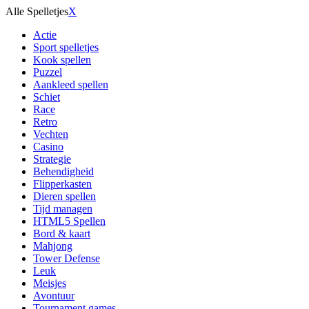
Alle Spelletjes
X
Actie
Sport spelletjes
Kook spellen
Puzzel
Aankleed spellen
Schiet
Race
Retro
Vechten
Casino
Strategie
Behendigheid
Flipperkasten
Dieren spellen
Tijd managen
HTML5 Spellen
Bord & kaart
Mahjong
Tower Defense
Leuk
Meisjes
Avontuur
Tournament games