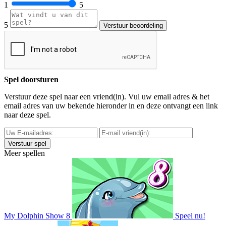
1
5
5
Spel doorsturen
Verstuur deze spel naar een vriend(in). Vul uw email adres & het
email adres van uw bekende hieronder in en deze ontvangt een link
naar deze spel.
Meer spellen
My Dolphin Show 8
Speel nu!