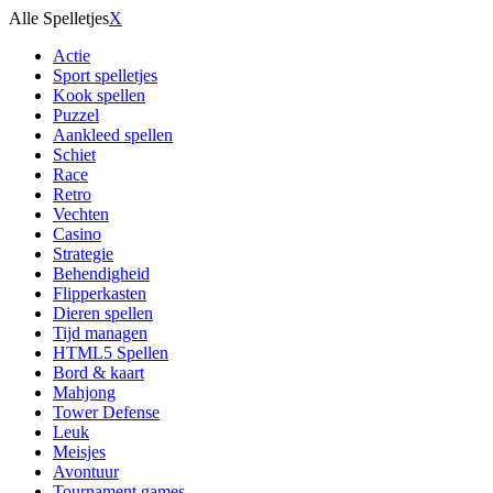
Alle Spelletjes
X
Actie
Sport spelletjes
Kook spellen
Puzzel
Aankleed spellen
Schiet
Race
Retro
Vechten
Casino
Strategie
Behendigheid
Flipperkasten
Dieren spellen
Tijd managen
HTML5 Spellen
Bord & kaart
Mahjong
Tower Defense
Leuk
Meisjes
Avontuur
Tournament games