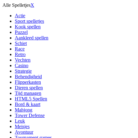
Alle Spelletjes
X
Actie
Sport spelletjes
Kook spellen
Puzzel
Aankleed spellen
Schiet
Race
Retro
Vechten
Casino
Strategie
Behendigheid
Flipperkasten
Dieren spellen
Tijd managen
HTML5 Spellen
Bord & kaart
Mahjong
Tower Defense
Leuk
Meisjes
Avontuur
Tournament games