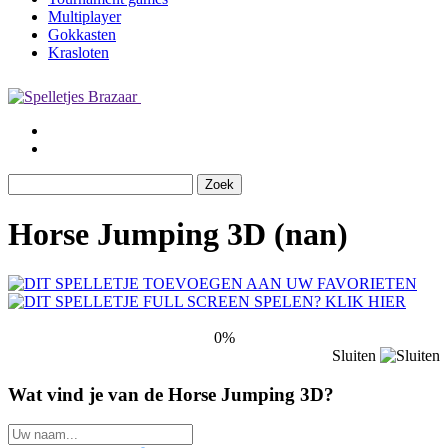
Multiplayer
Gokkasten
Krasloten
Horse Jumping 3D (nan)
0%
Sluiten
Wat vind je van de Horse Jumping 3D?