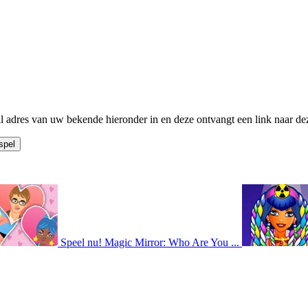
il adres van uw bekende hieronder in en deze ontvangt een link naar dez
Speel nu!
Magic Mirror: Who Are You ...