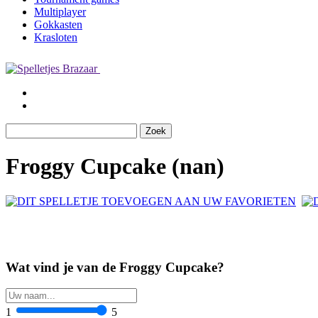
Multiplayer
Gokkasten
Krasloten
Froggy Cupcake (nan)
Wat vind je van de Froggy Cupcake?
1
5