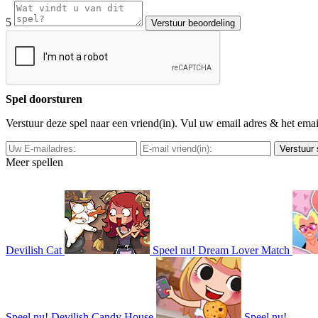
5
Spel doorsturen
Verstuur deze spel naar een vriend(in). Vul uw email adres & het ema
Meer spellen
Devilish Cat
Speel nu!
Dream Lover Match
Speel nu!
Devilish Candy House
Speel nu!