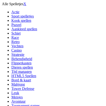
Alle Spelletjes
X
Actie
Sport spelletjes
Kook spellen
Puzzel
Aankleed spellen
Schiet
Race
Retro
Vechten
Casino
Strategie
Behendigheid
Flipperkasten
Dieren spellen
Tijd managen
HTML5 Spellen
Bord & kaart
Mahjong
Tower Defense
Leuk
Meisjes
Avontuur
Tournament games