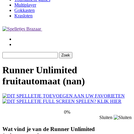
Multiplayer
Gokkasten
Krasloten
Runner Unlimited
fruitautomaat (nan)
0%
Sluiten
Wat vind je van de Runner Unlimited