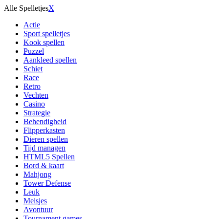
Alle Spelletjes
X
Actie
Sport spelletjes
Kook spellen
Puzzel
Aankleed spellen
Schiet
Race
Retro
Vechten
Casino
Strategie
Behendigheid
Flipperkasten
Dieren spellen
Tijd managen
HTML5 Spellen
Bord & kaart
Mahjong
Tower Defense
Leuk
Meisjes
Avontuur
Tournament games