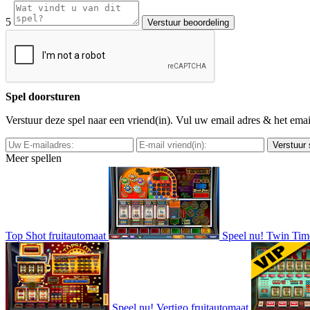
5
Spel doorsturen
Verstuur deze spel naar een vriend(in). Vul uw email adres & het ema
Meer spellen
Top Shot fruitautomaat
Speel nu!
Twin Time
Speel nu!
Vertigo fruitautomaat