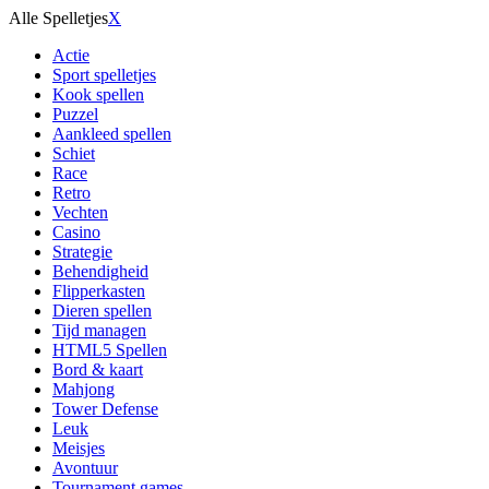
Alle Spelletjes
X
Actie
Sport spelletjes
Kook spellen
Puzzel
Aankleed spellen
Schiet
Race
Retro
Vechten
Casino
Strategie
Behendigheid
Flipperkasten
Dieren spellen
Tijd managen
HTML5 Spellen
Bord & kaart
Mahjong
Tower Defense
Leuk
Meisjes
Avontuur
Tournament games