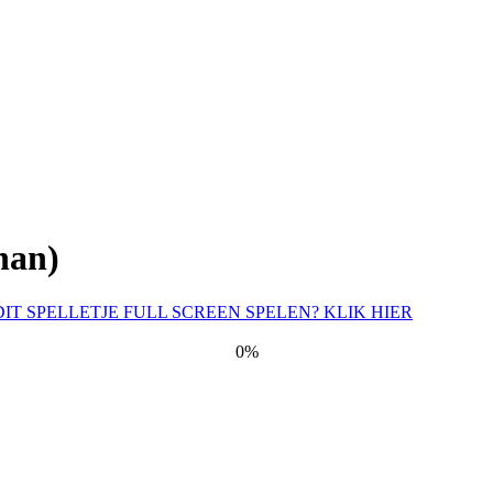
nan)
0%