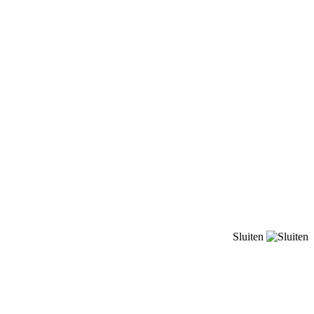
Sluiten