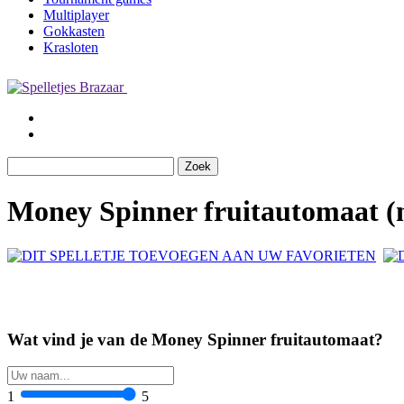
Multiplayer
Gokkasten
Krasloten
Money Spinner fruitautomaat (
Wat vind je van de Money Spinner fruitautomaat?
1
5