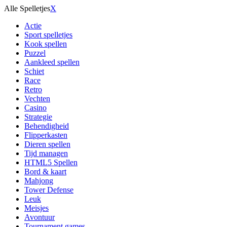
Alle Spelletjes
X
Actie
Sport spelletjes
Kook spellen
Puzzel
Aankleed spellen
Schiet
Race
Retro
Vechten
Casino
Strategie
Behendigheid
Flipperkasten
Dieren spellen
Tijd managen
HTML5 Spellen
Bord & kaart
Mahjong
Tower Defense
Leuk
Meisjes
Avontuur
Tournament games