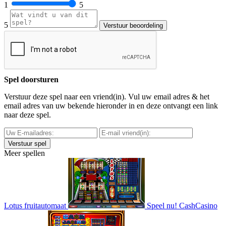
1
5
5
Spel doorsturen
Verstuur deze spel naar een vriend(in). Vul uw email adres & het
email adres van uw bekende hieronder in en deze ontvangt een link
naar deze spel.
Meer spellen
Lotus fruitautomaat
Speel nu!
CashCasino