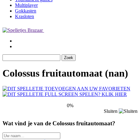
Multiplayer
Gokkasten
Krasloten
Colossus fruitautomaat (nan)
0%
Sluiten
Wat vind je van de Colossus fruitautomaat?