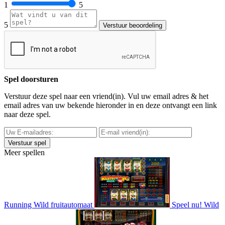
1
5
5
Spel doorsturen
Verstuur deze spel naar een vriend(in). Vul uw email adres & het
email adres van uw bekende hieronder in en deze ontvangt een link
naar deze spel.
Meer spellen
Running Wild fruitautomaat
Speel nu!
Wild