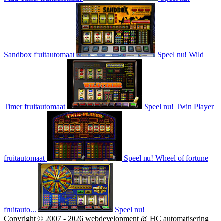
Sandbox fruitautomaat
Speel nu!
Wild
Timer fruitautomaat
Speel nu!
Twin Player
fruitautomaat
Speel nu!
Wheel of fortune
fruitauto...
Speel nu!
Copyright © 2007 - 2026 webdevelopment @ HC automatisering