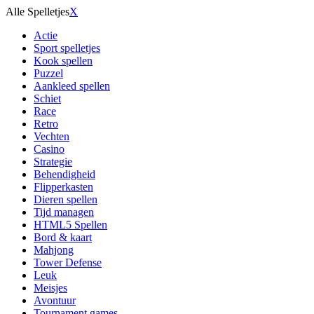
Alle Spelletjes
X
Actie
Sport spelletjes
Kook spellen
Puzzel
Aankleed spellen
Schiet
Race
Retro
Vechten
Casino
Strategie
Behendigheid
Flipperkasten
Dieren spellen
Tijd managen
HTML5 Spellen
Bord & kaart
Mahjong
Tower Defense
Leuk
Meisjes
Avontuur
Tournament games