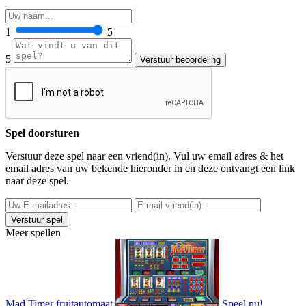
1
5
5
Spel doorsturen
Verstuur deze spel naar een vriend(in). Vul uw email adres & het
email adres van uw bekende hieronder in en deze ontvangt een link
naar deze spel.
Meer spellen
Mad Timer fruitautomaat
Speel nu!