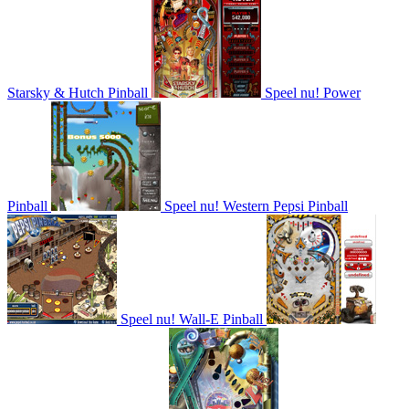
Starsky & Hutch Pinball
Speel nu!
Power
Pinball
Speel nu!
Western Pepsi Pinball
Speel nu!
Wall-E Pinball