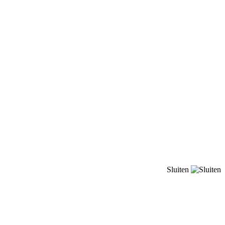
Sluiten