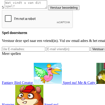
5
Spel doorsturen
Verstuur deze spel naar een vriend(in). Vul uw email adres & het ema
Meer spellen
Fantasy Bird Creator
Speel nu!
Me & Catty
Hamster
Speel nu!