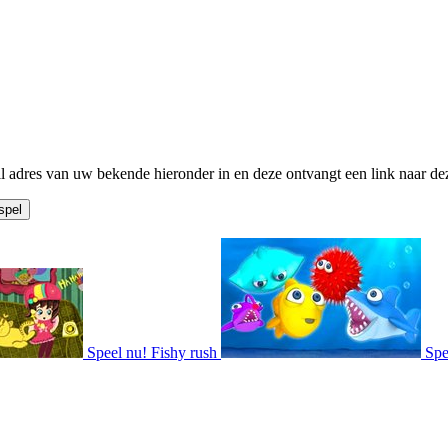
il adres van uw bekende hieronder in en deze ontvangt een link naar dez
Speel nu!
Fishy rush
Spe