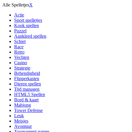
Alle Spelletjes
X
Actie
Sport spelletjes
Kook spellen
Puzzel
Aankleed spellen
Schiet
Race
Retro
Vechten
Casino
Strategie
Behendigheid
Flipperkasten
Dieren spellen
Tijd managen
HTML5 Spellen
Bord & kaart
Mahjong
Tower Defense
Leuk
Meisjes
Avontuur
Tournament games