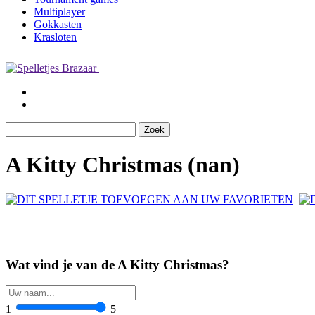
Multiplayer
Gokkasten
Krasloten
A Kitty Christmas (nan)
Wat vind je van de A Kitty Christmas?
1
5