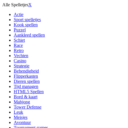
Alle Spelletjes
X
Actie
Sport spelletjes
Kook spellen
Puzzel
Aankleed spellen
Schiet
Race
Retro
Vechten
Casino
Strategie
Behendigheid
Flipperkasten
Dieren spellen
Tijd managen
HTML5 Spellen
Bord & kaart
Mahjong
Tower Defense
Leuk
Meisjes
Avontuur
Tournament games