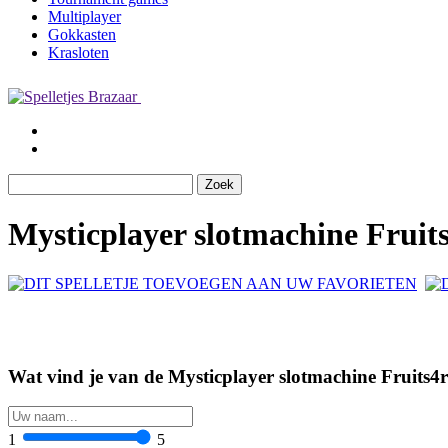
Multiplayer
Gokkasten
Krasloten
Mysticplayer slotmachine Fruits
Wat vind je van de Mysticplayer slotmachine Fruits4r
1
5