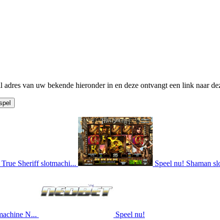
il adres van uw bekende hieronder in en deze ontvangt een link naar dez
True Sheriff slotmachi...
Speel nu!
Shaman sl
machine N...
Speel nu!