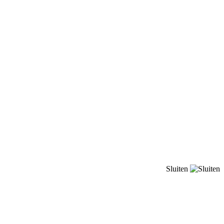
Sluiten