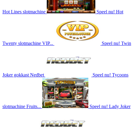
Hot Lines slotmachine
Speel nu!
Hot
Twenty slotmachine VIP...
Speel nu!
Twin
Joker gokkast Nedbet
Speel nu!
Tycoons
slotmachine Fruits...
Speel nu!
Lady Joker