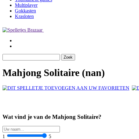
Multiplayer
Gokkasten
Krasloten
Mahjong Solitaire (nan)
Wat vind je van de Mahjong Solitaire?
1
5