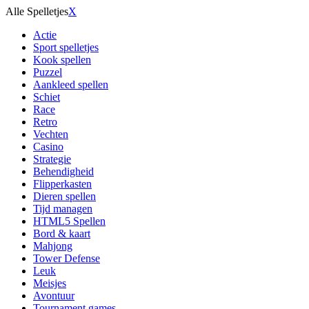
Alle Spelletjes
X
Actie
Sport spelletjes
Kook spellen
Puzzel
Aankleed spellen
Schiet
Race
Retro
Vechten
Casino
Strategie
Behendigheid
Flipperkasten
Dieren spellen
Tijd managen
HTML5 Spellen
Bord & kaart
Mahjong
Tower Defense
Leuk
Meisjes
Avontuur
Tournament games