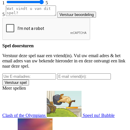
1
5
5
Spel doorsturen
Verstuur deze spel naar een vriend(in). Vul uw email adres & het
email adres van uw bekende hieronder in en deze ontvangt een link
naar deze spel.
Meer spellen
Clash of the Olympians
Speel nu!
Bubble