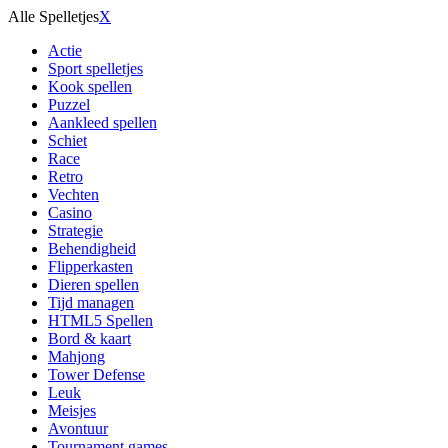
Alle Spelletjes
X
Actie
Sport spelletjes
Kook spellen
Puzzel
Aankleed spellen
Schiet
Race
Retro
Vechten
Casino
Strategie
Behendigheid
Flipperkasten
Dieren spellen
Tijd managen
HTML5 Spellen
Bord & kaart
Mahjong
Tower Defense
Leuk
Meisjes
Avontuur
Tournament games