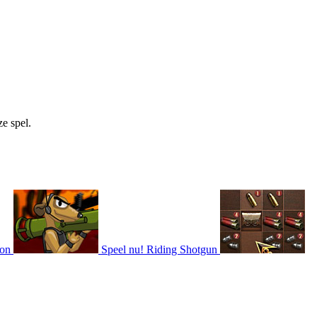
e spel.
ion
Speel nu!
Riding Shotgun