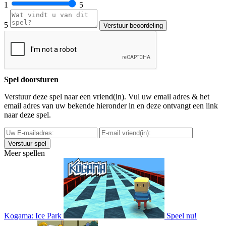
1
5
5
Spel doorsturen
Verstuur deze spel naar een vriend(in). Vul uw email adres & het
email adres van uw bekende hieronder in en deze ontvangt een link
naar deze spel.
Meer spellen
Kogama: Ice Park
Speel nu!