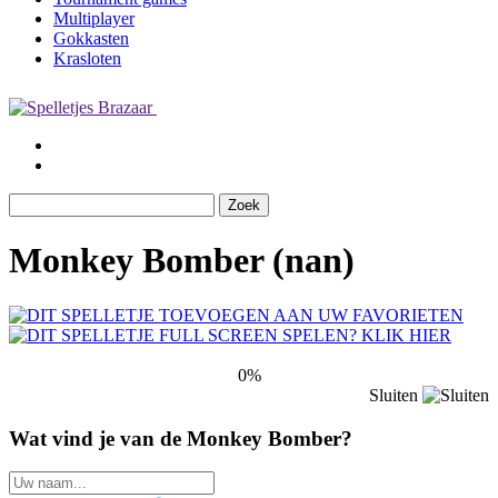
Multiplayer
Gokkasten
Krasloten
Monkey Bomber (nan)
0%
Sluiten
Wat vind je van de Monkey Bomber?