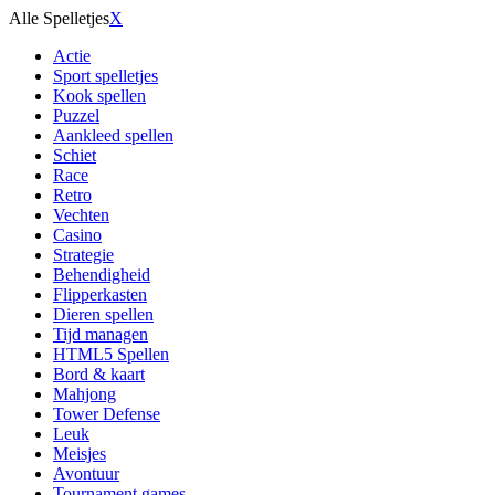
Alle Spelletjes
X
Actie
Sport spelletjes
Kook spellen
Puzzel
Aankleed spellen
Schiet
Race
Retro
Vechten
Casino
Strategie
Behendigheid
Flipperkasten
Dieren spellen
Tijd managen
HTML5 Spellen
Bord & kaart
Mahjong
Tower Defense
Leuk
Meisjes
Avontuur
Tournament games