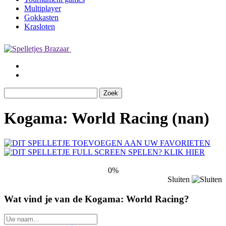
Multiplayer
Gokkasten
Krasloten
Kogama: World Racing (nan)
0%
Sluiten
Wat vind je van de Kogama: World Racing?