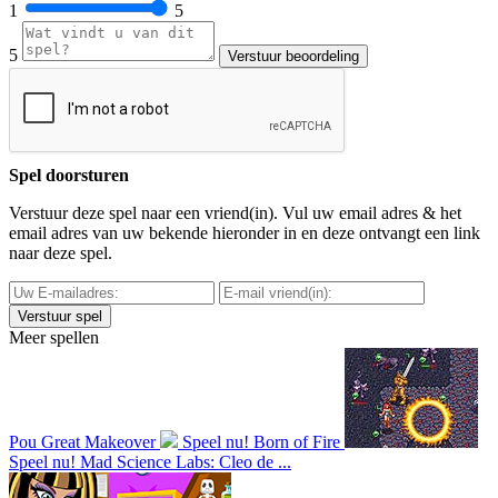
1
5
5
Spel doorsturen
Verstuur deze spel naar een vriend(in). Vul uw email adres & het
email adres van uw bekende hieronder in en deze ontvangt een link
naar deze spel.
Meer spellen
Pou Great Makeover
Speel nu!
Born of Fire
Speel nu!
Mad Science Labs: Cleo de ...