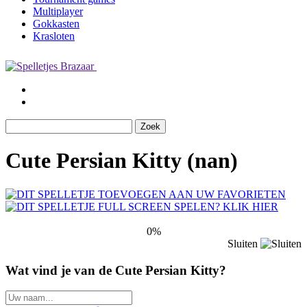
Multiplayer
Gokkasten
Krasloten
Cute Persian Kitty (nan)
0%
Sluiten
Wat vind je van de Cute Persian Kitty?