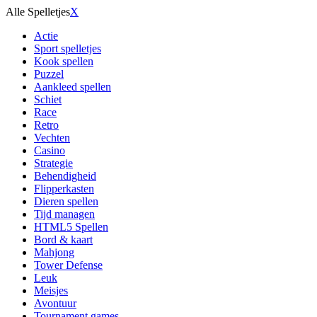
Alle Spelletjes
X
Actie
Sport spelletjes
Kook spellen
Puzzel
Aankleed spellen
Schiet
Race
Retro
Vechten
Casino
Strategie
Behendigheid
Flipperkasten
Dieren spellen
Tijd managen
HTML5 Spellen
Bord & kaart
Mahjong
Tower Defense
Leuk
Meisjes
Avontuur
Tournament games