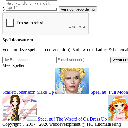
5
Spel doorsturen
Verstuur deze spel naar een vriend(in). Vul uw email adres & het ema
Meer spellen
Scarlett Johansson Make-Up
Speel nu!
Full Moon
Speel nu!
The Wizard of Oz Dress Up
Copyright © 2007 - 2026 webdevelopment @ HC automatisering