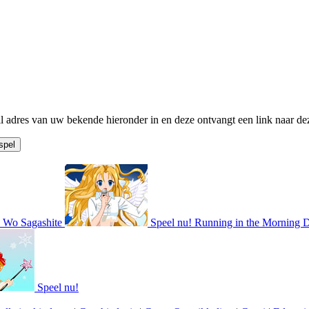
il adres van uw bekende hieronder in en deze ontvangt een link naar dez
 Wo Sagashite
Speel nu!
Running in the Morning D
Speel nu!