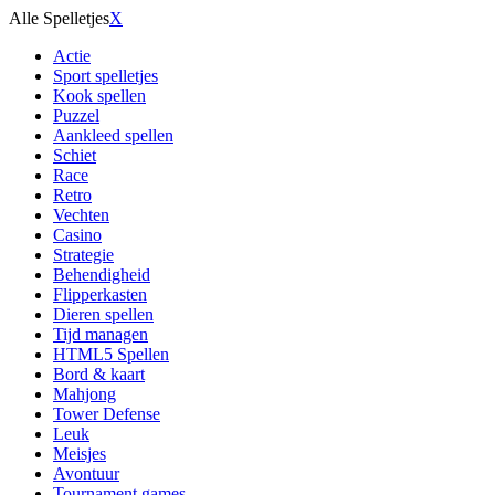
Alle Spelletjes
X
Actie
Sport spelletjes
Kook spellen
Puzzel
Aankleed spellen
Schiet
Race
Retro
Vechten
Casino
Strategie
Behendigheid
Flipperkasten
Dieren spellen
Tijd managen
HTML5 Spellen
Bord & kaart
Mahjong
Tower Defense
Leuk
Meisjes
Avontuur
Tournament games