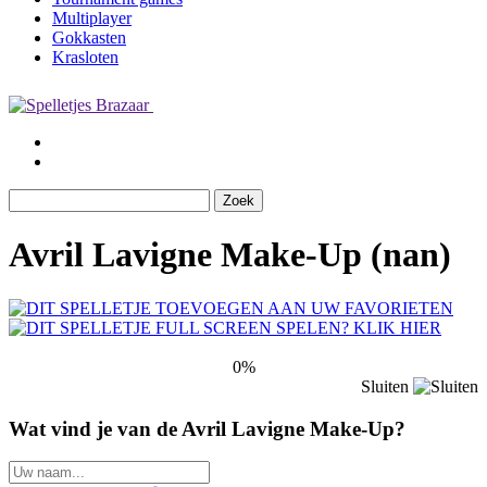
Multiplayer
Gokkasten
Krasloten
Avril Lavigne Make-Up (nan)
0%
Sluiten
Wat vind je van de Avril Lavigne Make-Up?